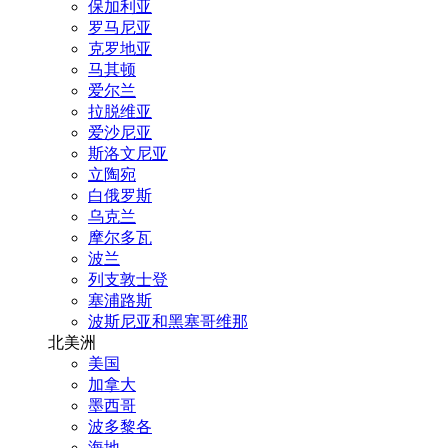
保加利亚
罗马尼亚
克罗地亚
马其顿
爱尔兰
拉脱维亚
爱沙尼亚
斯洛文尼亚
立陶宛
白俄罗斯
乌克兰
摩尔多瓦
波兰
列支敦士登
塞浦路斯
波斯尼亚和黑塞哥维那
北美洲
美国
加拿大
墨西哥
波多黎各
海地