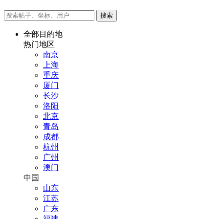
全部目的地
热门地区
南京
上海
重庆
厦门
长沙
洛阳
北京
青岛
成都
杭州
广州
澳门
中国
山东
江苏
广东
福建