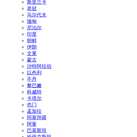
斯里兰卡
老挝
马尔代夫
缅甸
尼泊尔
印度
朝鲜
伊朗
文莱
蒙古
沙特阿拉伯
以色列
不丹
黎巴嫩
科威特
卡塔尔
也门
孟加拉
阿塞拜疆
阿曼
巴基斯坦
哈萨克斯坦