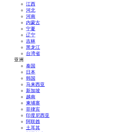
江西
河北
河南
内蒙古
宁夏
辽宁
吉林
黑龙江
台湾省
亚洲
泰国
日本
韩国
马来西亚
新加坡
越南
柬埔寨
菲律宾
印度尼西亚
阿联酋
土耳其