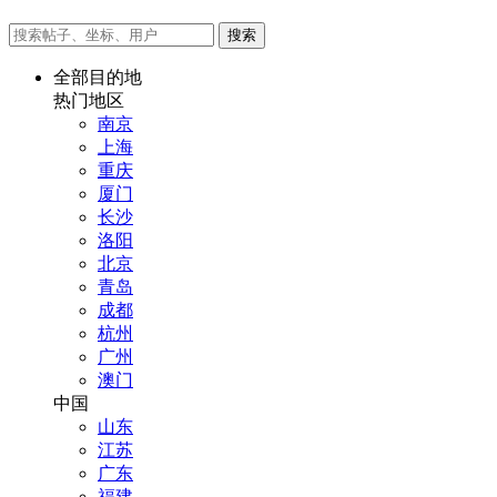
全部目的地
热门地区
南京
上海
重庆
厦门
长沙
洛阳
北京
青岛
成都
杭州
广州
澳门
中国
山东
江苏
广东
福建