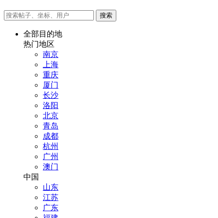
全部目的地
热门地区
南京
上海
重庆
厦门
长沙
洛阳
北京
青岛
成都
杭州
广州
澳门
中国
山东
江苏
广东
福建