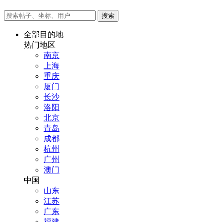
全部目的地
热门地区
南京
上海
重庆
厦门
长沙
洛阳
北京
青岛
成都
杭州
广州
澳门
中国
山东
江苏
广东
福建